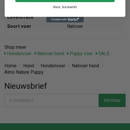
Nee, bedankt
Categorie
Voer
Levensfase
Puppys
Soort voer
Natvoer
Shop meer
Hondenvoer
Natvoer hond
Puppy voer
SALE
Home
/
Hond
/
Hondenvoer
/
Natvoer hond
/
Almo Nature Puppy
Nieuwsbrief
Verstuur