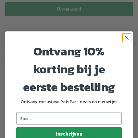
Uitverkocht
Enorm assortiment dierenproducten
Ontvang 10%
Gratis Verzending vanaf € 39,-
Veilig en gemakkelijk betalen
korting bij je
eerste bestelling
Specificaties
Ontvang exclusieve PetsPark deals en nieuwtjes
Artikelnummer
772221
EAN nummer
8001154124286
Dier
Hond
Inschrijven
Merk
Almo Nature