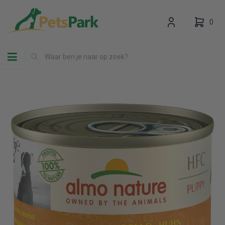
0
Toggle navigation
Uw winkelwagen is leeg.
Vul hem met producten.