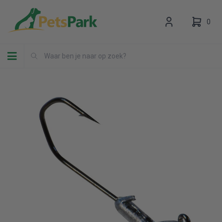
0
Toggle navigation
Uw winkelwagen is leeg.
Vul hem met producten.