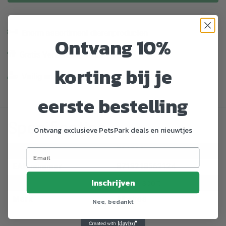
Enorm assortiment dierenproducten
Ontvang 10%
Gratis Verzending vanaf € 39,-
korting bij je
Veilig en gemakkelijk betalen
eerste bestelling
Specificaties
Ontvang exclusieve PetsPark deals en nieuwtjes
Artikelnummer
796896
EAN nummer
8713218562124
Inschrijven
Dier
Hengelsport
Merk
Albatros
Nee, bedankt