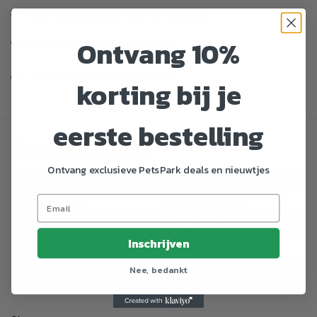
Enorm assortiment dierenproducten
Ontvang 10%
Gratis Verzending vanaf € 39,-
Veilig en gemakkelijk betalen
korting bij je
eerste bestelling
Specificaties
Ontvang exclusieve PetsPark deals en nieuwtjes
Artikelnummer
796669
EAN nummer
8713218082707
Dier
Hengelsport
Inschrijven
Merk
Albatros
Nee, bedankt
Kleur primair
Metallic