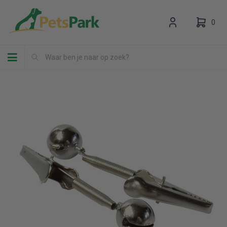
0
Toggle navigation
Uw winkelwagen is leeg.
Vul hem met producten.