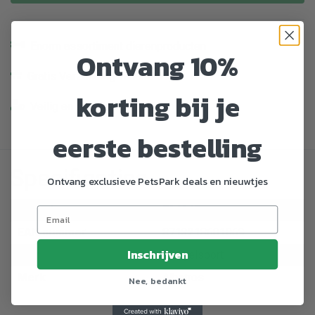
Enorm assortiment dierenproducten
Ontvang 10%
Gratis Verzending vanaf € 39,-
korting bij je
Veilig en gemakkelijk betalen
eerste bestelling
Specificaties
Ontvang exclusieve PetsPark deals en nieuwtjes
Artikelnummer
796947
EAN nummer
8713218601069
Inschrijven
Dier
Hengelsport
Merk
Albatros
Nee, bedankt