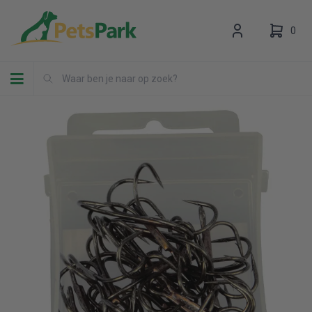
0
Toggle navigation
Uw winkelwagen is leeg.
Vul hem met producten.