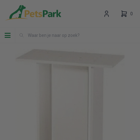
0
Toggle navigation
Uw winkelwagen is leeg.
Vul hem met producten.