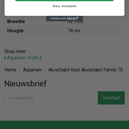
Kleur secundair
Zilvergrijs
Nee, bedankt
Lengte
70 cm
Breedte
32.5 cm
Hoogte
74 cm
Shop meer
Aquarium
SALE
Home
/
Aquarium
/
AkvaStabil Kast Akvastabil Family 70
Nieuwsbrief
Verstuur