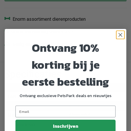
Enorm assortiment dierenproducten
Gratis Verzending vanaf € 39,-
Ontvang 10%
Veilig en gemakkelijk betalen
korting bij je
Specificaties
eerste bestelling
Artikelnummer
767893
Ontvang exclusieve PetsPark deals en nieuwtjes
EAN nummer
5701883305217
Dier
Aquarium
Merk
AkvaStabil
Kleur primair
Wit
Inschrijven