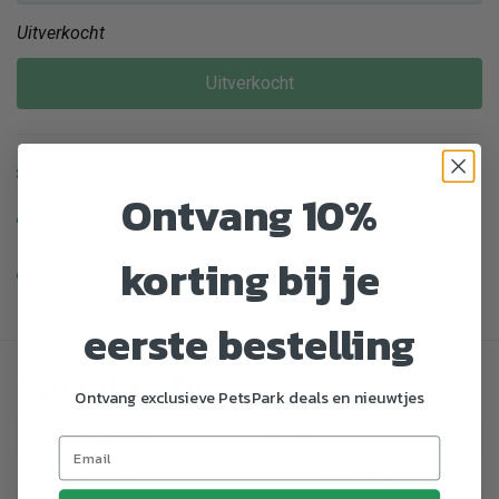
Uitverkocht
Uitverkocht
Enorm assortiment dierenproducten
Ontvang 10%
Gratis Verzending vanaf € 39,-
korting bij je
Veilig en gemakkelijk betalen
eerste bestelling
Specificaties
Ontvang exclusieve PetsPark deals en nieuwtjes
Artikelnummer
767693
EAN nummer
5701883292142