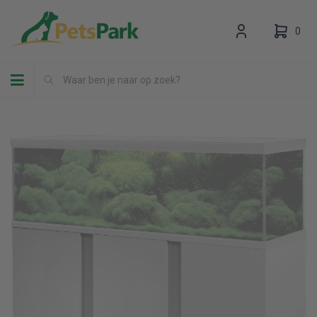
0
Toggle navigation
Uw winkelwagen is leeg.
Vul hem met producten.