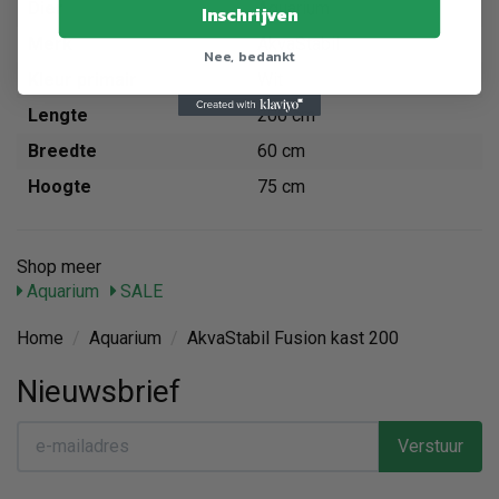
Dier
Aquarium
Inschrijven
Merk
AkvaStabil
Nee, bedankt
Kleur primair
Wit
Lengte
200 cm
Breedte
60 cm
Hoogte
75 cm
Shop meer
Aquarium
SALE
Home
/
Aquarium
/
AkvaStabil Fusion kast 200
Nieuwsbrief
Verstuur