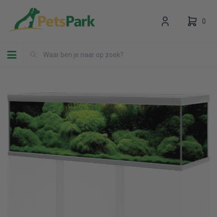
0
Toggle navigation
Uw winkelwagen is leeg.
Vul hem met producten.