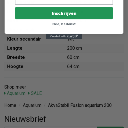
EAN nummer
5701883292197
Dier
Aquarium
Inschrijven
Merk
AkvaStabil
Nee, bedankt
Kleur primair
Zilver
Kleur secundair
Wit
Lengte
200 cm
Breedte
60 cm
Hoogte
64 cm
Shop meer
Aquarium
SALE
Home
/
Aquarium
/
AkvaStabil Fusion aquarium 200
Nieuwsbrief