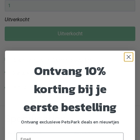
Uitverkocht
Uitverkocht
Enorm assortiment dierenproducten
Ontvang 10%
Gratis Verzending vanaf € 39,-
korting bij je
Veilig en gemakkelijk betalen
eerste bestelling
Specificaties
Ontvang exclusieve PetsPark deals en nieuwtjes
Artikelnummer
767688