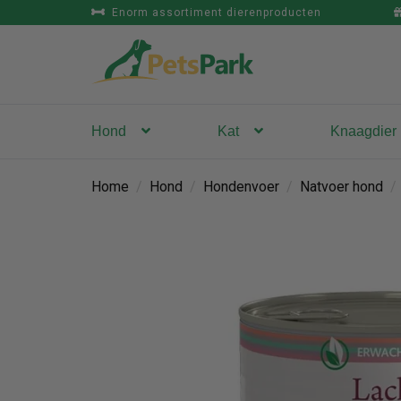
Enorm assortiment dierenproducten
Hond
Kat
Knaagdier
Home
/
Hond
/
Hondenvoer
/
Natvoer hond
/