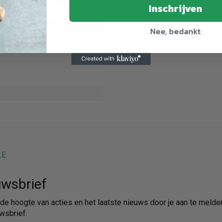
Inschrijven
Nee, bedankt
LE
wsbrief
p de hoogte van acties en het laatste nieuws door je aan te melde
wsbrief.