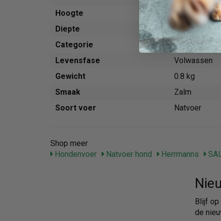
Hoogte
119 mm
Diepte
100 mm
Categorie
Voer
Levensfase
Volwassen
Gewicht
0.8 kg
Smaak
Zalm
Soort voer
Natvoer
Shop meer
Hondenvoer
Natvoer hond
Herrmanns
SA
Nieu
Blijf o
de nieu