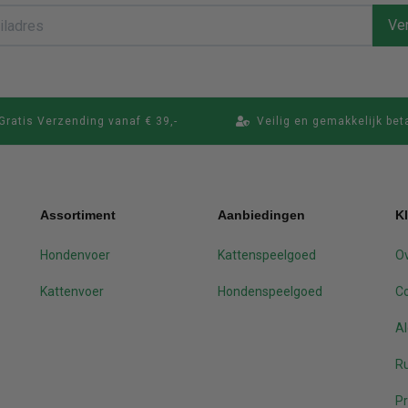
Ver
Gratis Verzending vanaf € 39,-
Veilig en gemakkelijk bet
Assortiment
Aanbiedingen
K
Hondenvoer
Kattenspeelgoed
Ov
Kattenvoer
Hondenspeelgoed
C
A
Ru
Pr