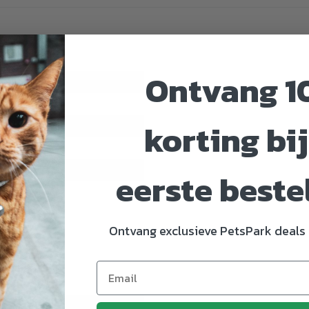
Ontvang 1
877
korting bij
eerste beste
*
Ontvang exclusieve PetsPark deals 
biologisch
ch.