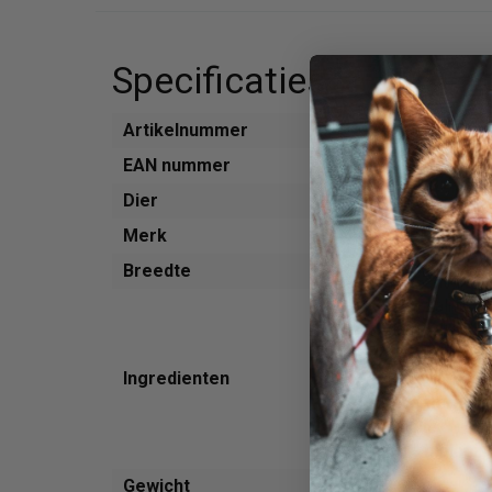
Specificaties
Artikelnummer
531066
EAN nummer
4047459009
Dier
Hond
Merk
Herrmanns
Breedte
100 mm
50% zalm
aardappel *
6% abrikoos 
Ingredienten
chiazaad *
levertraan *
lijnolie * - * 
50% biologis
Gewicht
800 g