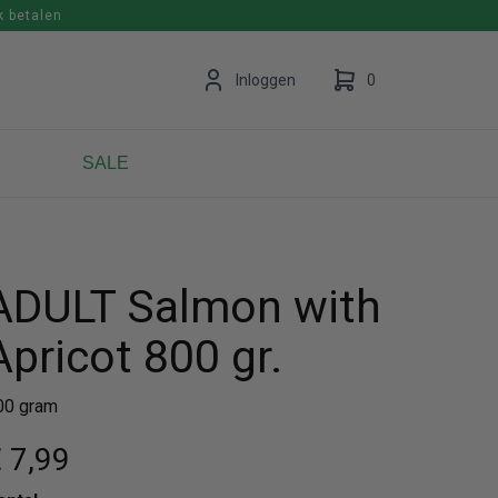
k betalen
en
Inloggen
0
SALE
Uw winkelwagen is leeg.
Vul hem met producten.
ADULT Salmon with
Apricot 800 gr.
00 gram
 7
,99