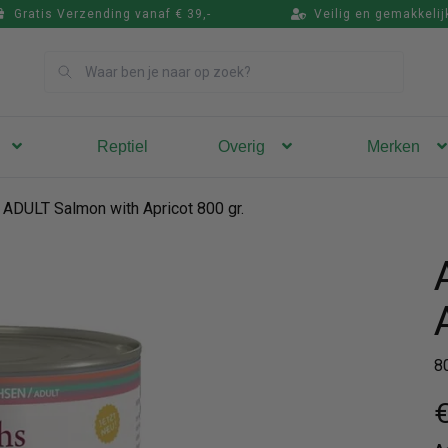
Gratis Verzending vanaf € 39,-
Veilig en gemakkelij
Zoek
Reptiel
Overig
Merken
ADULT Salmon with Apricot 800 gr.
8
€