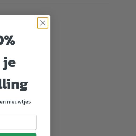
0%
 je
lling
en nieuwtjes