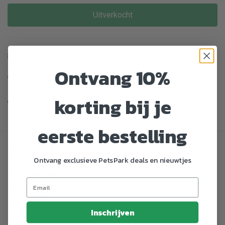
Uitverkocht
Enorm assortiment dierenproducten
Ontvang 10%
Gratis Verzending vanaf € 39,-
korting bij je
Veilig en gemakkelijk betalen
eerste bestelling
Specificaties
Ontvang exclusieve PetsPark deals en nieuwtjes
Artikelnummer
750537
EAN nummer
8711621919528
Dier
Hond
Inschrijven
Merk
Adori