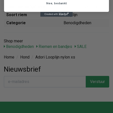
Nee, bedankt
Soort benodigdheden
Riemen en Bandjes
Soort riem
Looplijn
Categorie
Benodigdheden
Shop meer
Benodigdheden
Riemen en bandjes
SALE
Home
/
Hond
/
Adori Looplijn nylon xs
Nieuwsbrief
Verstuur