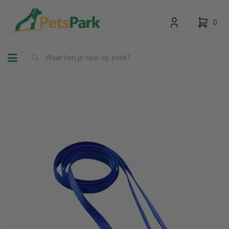
0
Toggle navigation
Uw winkelwagen is leeg.
Vul hem met producten.