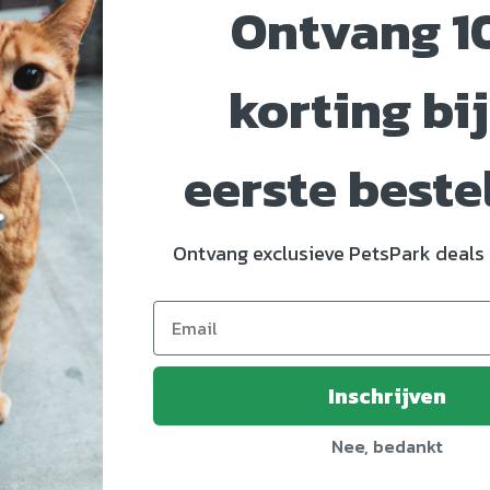
Ontvang 1
korting bij
eerste beste
Ontvang exclusieve PetsPark deals 
530
1621925307
d
Inschrijven
i
en en Bandjes
Nee, bedankt
lijn