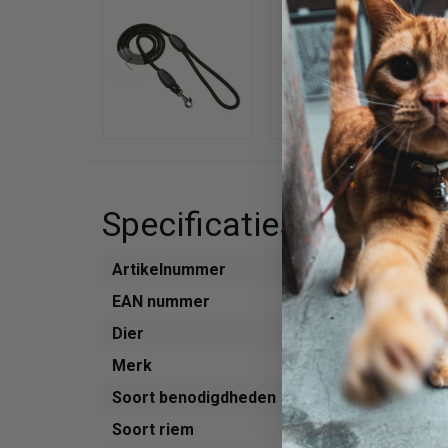
Specificaties
Artikelnummer
750
EAN nummer
871
Dier
Hon
Merk
Ador
Soort benodigdheden
Riem
Soort riem
Loop