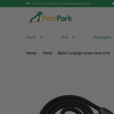
Enorm assortiment dierenproducten
Hond
Kat
Knaagdier
Home
/
Hond
/
Adori Looplijn nylon rond s/m