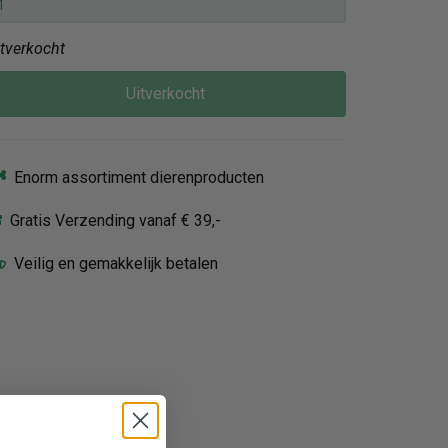
itverkocht
Uitverkocht
Enorm assortiment dierenproducten
Gratis Verzending vanaf € 39,-
Veilig en gemakkelijk betalen