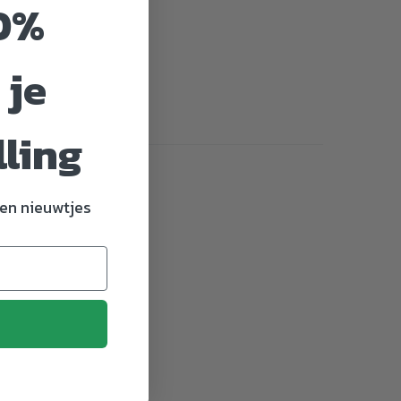
0%
 je
lling
en nieuwtjes