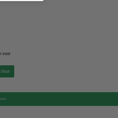
n voor
stuur
alen