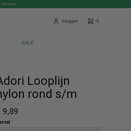
k betalen
en
Inloggen
0
SALE
Uw winkelwagen is leeg.
Vul hem met producten.
Adori Looplijn
nylon rond s/m
 9
,89
antal