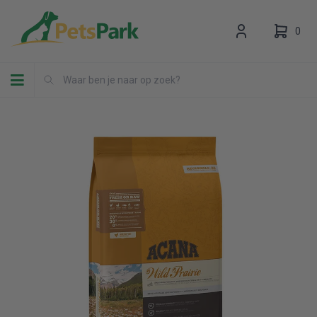
0
Toggle navigation
Uw winkelwagen is leeg.
Vul hem met producten.