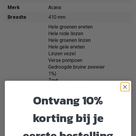
Merk
Acana
Breedte
410 mm
Hele groenen erwten
Hele rode linzen
Hele groenen linzen
Hele gele erwten
Linzen vezel
Verse pompoen
Gedroogde bruine zeewier
1%)
Zout
Verse veenbessen
Verse bosbessen
Ontvang 10%
Cichoreiwortel
Kurkuma
korting bij je
Mariadistel
Kliswortel
Lavendel
eerste bestelling
Heemstwortel