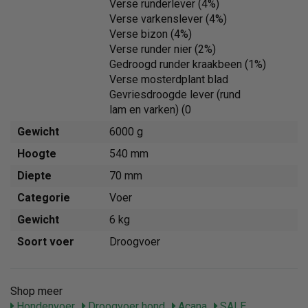
Verse runderlever (4%)
Verse varkenslever (4%)
Verse bizon (4%)
Verse runder nier (2%)
Gedroogd runder kraakbeen (1%)
Verse mosterdplant blad
Gevriesdroogde lever (rund
lam en varken) (0
Gewicht
6000 g
Hoogte
540 mm
Diepte
70 mm
Categorie
Voer
Gewicht
6 kg
Soort voer
Droogvoer
Shop meer
Hondenvoer
Droogvoer hond
Acana
SALE