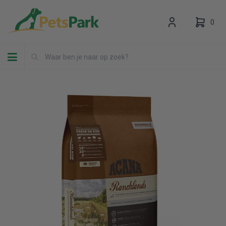
0
Toggle navigation
Uw winkelwagen is leeg.
Vul hem met producten.