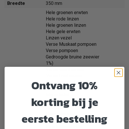
Breedte
350 mm
Hele groenen erwten
Hele rode linzen
Hele groenen linzen
Hele gele erwten
Linzen vezel
Verse Muskaat pompoen
Verse pompoen
Gedroogde bruine zeewier
1%)
Verse veenbessen
Verse bosbessen
Ontvang 10%
Cichoreiwortel
Kurkuma
Mariadistel
korting bij je
Kliswortel
Lavendel
eerste bestelling
Heemstwortel
Rozenbottels.
Hele kikkererwten