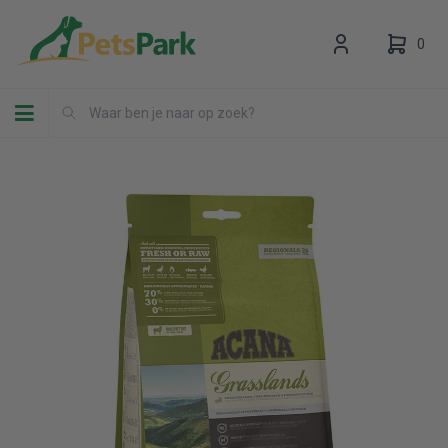
0
Toggle navigation
Uw winkelwagen is leeg.
Vul hem met producten.