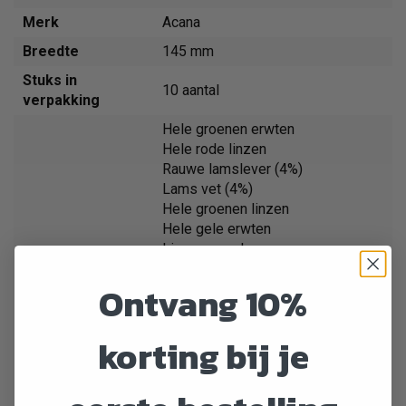
Merk
Acana
Breedte
145 mm
Stuks in
10 aantal
verpakking
Hele groenen erwten
Hele rode linzen
Rauwe lamslever (4%)
Lams vet (4%)
Hele groenen linzen
Hele gele erwten
Linzen vezel
Verse Muskaat pompoen
Ontvang 10%
Verse pompoen
Gedroogde bruine zeewier
1%)
korting bij je
Verse veenbessen
Verse bosbessen
Mariadistel