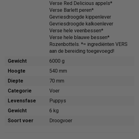
Verse Red Delicious appels*
Verse Barlett peren*
Gevriesdroogde kippenlever
Gevriesdroogde kalkoenlever
Verse hele veenbessen*
Verse hele blauwe bessen*
Rozenbottels. *= ingrediënten VERS
aan de bereiding toegevoegd!
Gewicht
6000 g
Hoogte
540 mm
Diepte
70 mm
Categorie
Voer
Levensfase
Puppys
Gewicht
6 kg
Soort voer
Droogvoer