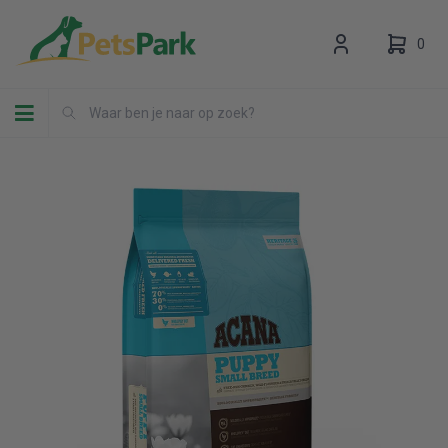
0
Toggle navigation
Uw winkelwagen is leeg.
Vul hem met producten.