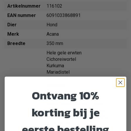
Artikelnummer
116102
EAN nummer
6091033868891
Dier
Hond
Merk
Acana
Breedte
350 mm
Hele gele erwten
Cichoreiwortel
Kurkuma
Mariadistel
Kliswortel
Lavendel
Ontvang 10%
Heemstwortel
Haring olie (3%)
Verse gefileerde kip (16%)*
korting bij je
Gedroogd kippenvlees (13%)
Gedroogd kalkoenvlees (13%)
eerste bestelling
Rode linzen
Hele groene erwten