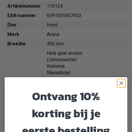
Artikelnummer
116124
EAN nummer
6091035437453
Dier
Hond
Merk
Acana
Breedte
450 mm
Hele gele erwten
Cichoreiwortel
Kurkuma
Mariadistel
Kliswortel
Lavendel
Ontvang 10%
Heemstwortel
Haring olie (3%)
Verse gefileerde kip (16%)*
korting bij je
Rode linzen
Hele groene erwten
eerste bestelling
Zongedroogde alfalfa
Groene linzen