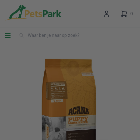
0
Toggle navigation
Uw winkelwagen is leeg.
Vul hem met producten.