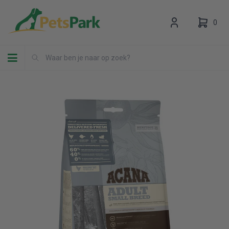
0
Toggle navigation
Uw winkelwagen is leeg.
Vul hem met producten.