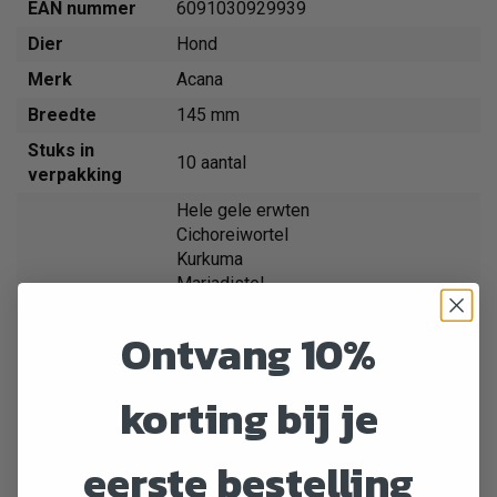
EAN nummer
6091030929939
Dier
Hond
Merk
Acana
Breedte
145 mm
Stuks in
10 aantal
verpakking
Hele gele erwten
Cichoreiwortel
Kurkuma
Mariadistel
Kliswortel
Lavendel
Ontvang 10%
Heemstwortel
Haring olie (2%)
korting bij je
Rode linzen
Hele groene erwten
Zongedroogde alfalfa
eerste bestelling
Groene linzen