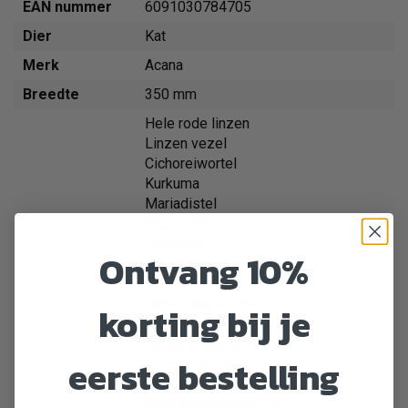
EAN nummer
6091030784705
Dier
Kat
Merk
Acana
Breedte
350 mm
Hele rode linzen
Linzen vezel
Cichoreiwortel
Kurkuma
Mariadistel
Kliswortel
Lavendel
Ontvang 10%
Heemstwortel
Rozenbottels.
Hele kikkererwten
korting bij je
Hele pinto bonen
Verse spinazie
eerste bestelling
Verse raapstelen
Gedroogde haring (8%)
Vers kippenvlees (9%)