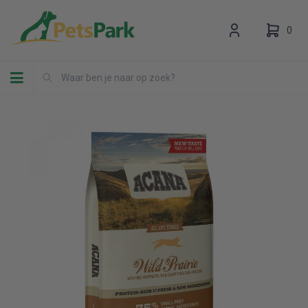
0
Toggle navigation
Uw winkelwagen is leeg.
Vul hem met producten.