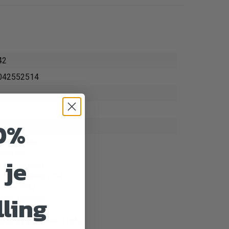
42
042552514
a
0%
mm
rode linzen
n vezel
 je
kikkererwten
kalkoenvlees (4%)
n vet (5%)
lling
ogd zeewier
haver
ogd kippenvlees (16%)