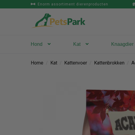
Enorm assortiment dierenproducten
Hond
Kat
Knaagdier
Home
/
Kat
/
Kattenvoer
/
Kattenbrokken
/
A