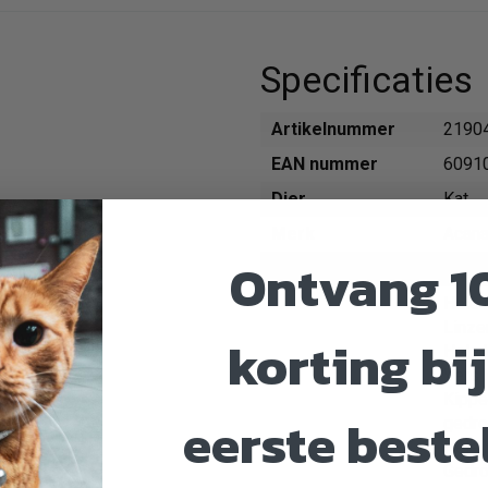
Specificaties
Artikelnummer
2190
EAN nummer
6091
Dier
Kat
Merk
Acan
Ontvang 1
Breedte
350 
Hele 
Linze
korting bij
Hele 
Vers 
Kippe
eerste beste
gedro
Hele 
Gedro