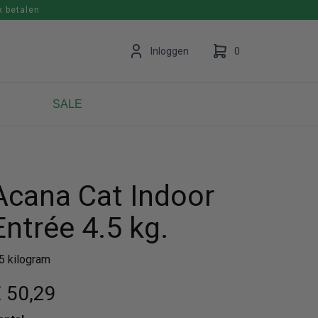
k betalen
en
Inloggen
0
SALE
Uw winkelwagen is leeg.
Vul hem met producten.
Acana Cat Indoor
Entrée 4.5 kg.
.5 kilogram
 50
,29