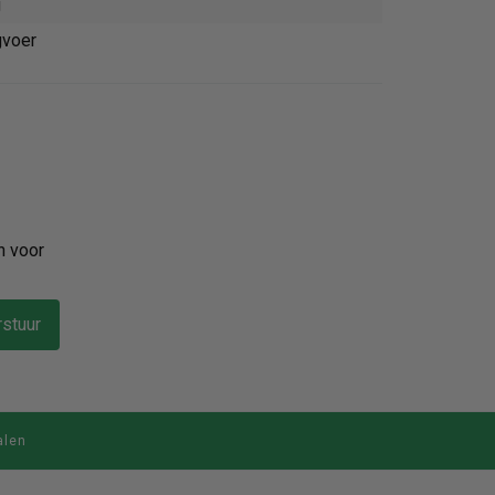
g
gvoer
n voor
stuur
alen