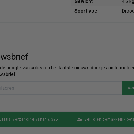
Gewicht
4.5 k
Soort voer
Droo
wsbrief
p de hoogte van acties en het laatste nieuws door je aan te melde
wsbrief.
Ver
Gratis Verzending vanaf € 39,-
Veilig en gemakkelijk bet