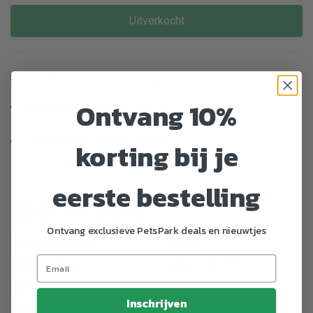
Uitverkocht
Enorm assortiment dierenproducten
Ontvang 10%
Gratis Verzending vanaf € 39,-
Veilig en gemakkelijk betalen
korting bij je
eerste bestelling
Specificaties
Ontvang exclusieve PetsPark deals en nieuwtjes
Artikelnummer
763365
EAN nummer
4048422122074
Dier
Hond
Inschrijven
Merk
8in1