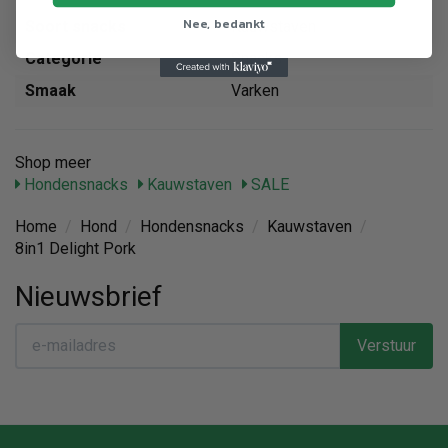
Nee, bedankt
Soort snacks
Kauwstaven
Categorie
Snacks
Smaak
Varken
Shop meer
Hondensnacks
Kauwstaven
SALE
Home
/
Hond
/
Hondensnacks
/
Kauwstaven
/
8in1 Delight Pork
Nieuwsbrief
Verstuur