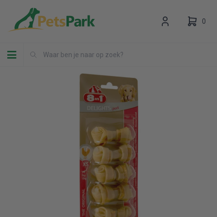
0
Toggle navigation
Uw winkelwagen is leeg.
Vul hem met producten.