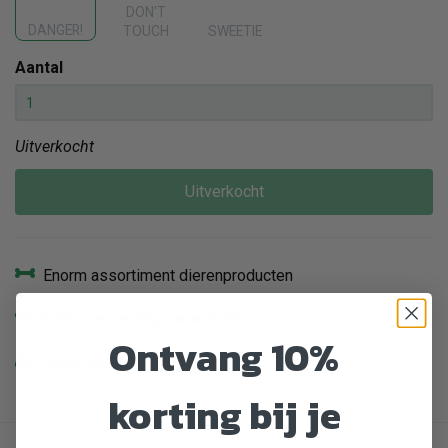
DON'T
DANGER!
TOUCH
SWEETIE
Aantal
Uitverkocht
Uitverkocht
Enorm assortiment dierenproducten
Gratis Verzending vanaf € 39,-
Ontvang 10%
Veilig en gemakkelijk betalen
korting bij je