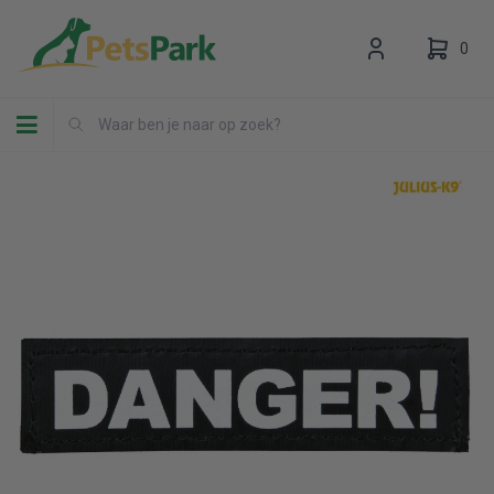
0
Toggle navigation
Uw winkelwagen is leeg.
Vul hem met producten.