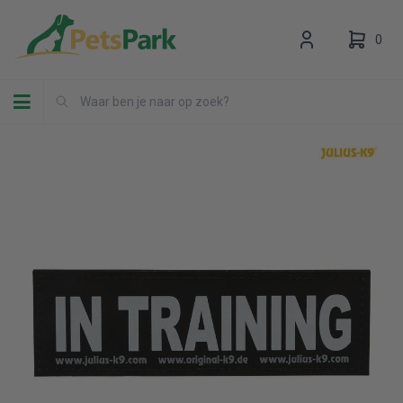
0
Toggle navigation
Uw winkelwagen is leeg.
Vul hem met producten.