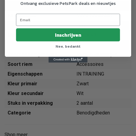
Ontvang exclusieve PetsPark deals en nieuwtjes
Artikelnummer
151068
EAN nummer
5999053642440
Dier
Hond
Inschrijven
Merk
Julius K9
Maat
S
Nee, bedankt
Soort benodigdheden
Riemen en Bandjes
Soort riem
Accessoires
Eigenschappen
IN TRAINING
Kleur primair
Zwart
Kleur secundair
Wit
Stuks in verpakking
2 aantal
Categorie
Benodigdheden
Shop meer