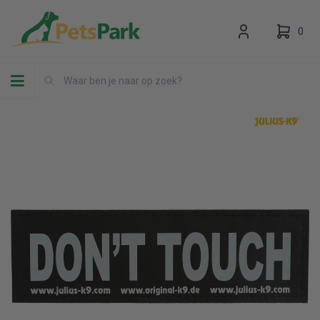
0
Toggle navigation
Uw winkelwagen is leeg.
Vul hem met producten.