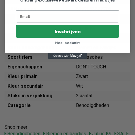
EAN nummer
5999053627706
Dier
Hond
Merk
Julius K9
Inschrijven
Maat
L
Nee, bedankt
Soort benodigdheden
Riemen en Bandjes
Soort riem
Accessoires
Eigenschappen
DON'T TOUCH
Kleur primair
Zwart
Kleur secundair
Wit
Stuks in verpakking
2 aantal
Categorie
Benodigdheden
Shop meer
Benodigdheden
Riemen en bandjes
Julius K9
SALE